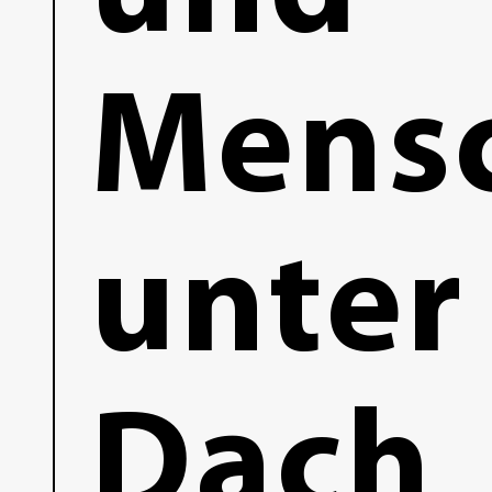
Mensc
unter
Dach