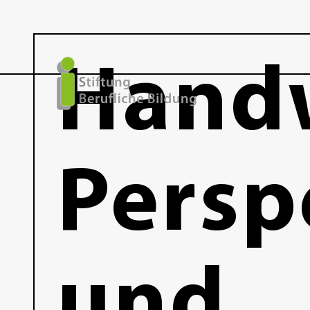
Hand
Persp
und