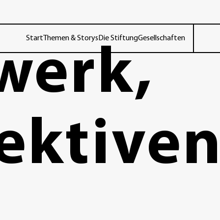
Start
Themen & Storys
Die Stiftung
Gesellschaften
werk,
ektive